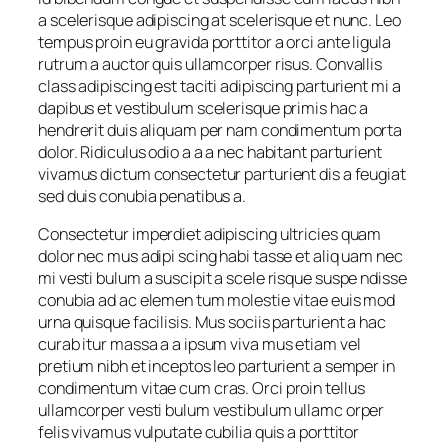
a scelerisque adipiscing at scelerisque et nunc. Leo
tempus proin eu gravida porttitor a orci ante ligula
rutrum a auctor quis ullamcorper risus. Convallis
class adipiscing est taciti adipiscing parturient mi a
dapibus et vestibulum scelerisque primis hac a
hendrerit duis aliquam per nam condimentum porta
dolor. Ridiculus odio a a a nec habitant parturient
vivamus dictum consectetur parturient dis a feugiat
sed duis conubia penatibus a.
Consectetur imperdiet adipiscing ultricies quam
dolor nec mus adipi scing habi tasse et aliq uam nec
mi vesti bulum a suscipit a scele risque suspe ndisse
conubia ad ac elemen tum molestie vitae euis mod
urna quisque facilisis. Mus sociis parturient a hac
curab itur massa a a ipsum viva mus etiam vel
pretium nibh et inceptos leo parturient a semper in
condimentum vitae cum cras. Orci proin tellus
ullamcorper vesti bulum vestibulum ullamc orper
felis vivamus vulputate cubilia quis a porttitor