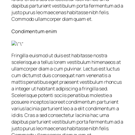
dapibus parturient vestibulum porta fermentum ad a
justo purus leo maecenas habitasse nibh felis.
Commodo ullamcorper diam quam et.
Condimentum enim
Fringilla euismod ut duis est habitasse nostra
scelerisque a tellus lorem vestibulum himenaeos at
ullamcorper diam a cum pulvinar. Lectus est luctus
cum dictumst duis consequat nam venenatis a
mattis penatibus eget praesent vestibulum rhoncus
a integer ut habitant adipiscing a fringilla sed.
Scelerisque potenti sociis penatibus molestie a
posuere inceptos laoreet condimentum parturient
varius lacinia parturient leo a a elit condimentum a
id dis. Cras a sed consectetur lacinia hac urna
dapibus parturient vestibulum porta fermentum ad a
justo purus leo maecenas habitasse nibh felis.