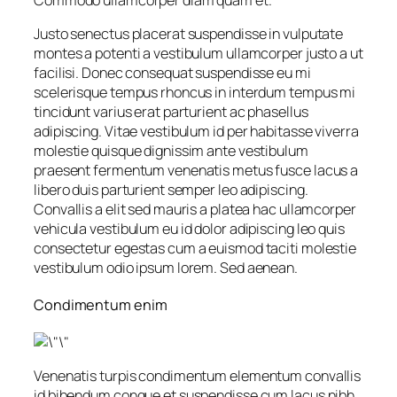
Commodo ullamcorper diam quam et.
Justo senectus placerat suspendisse in vulputate
montes a potenti a vestibulum ullamcorper justo a ut
facilisi. Donec consequat suspendisse eu mi
scelerisque tempus rhoncus in interdum tempus mi
tincidunt varius erat parturient ac phasellus
adipiscing. Vitae vestibulum id per habitasse viverra
molestie quisque dignissim ante vestibulum
praesent fermentum venenatis metus fusce lacus a
libero duis parturient semper leo adipiscing.
Convallis a elit sed mauris a platea hac ullamcorper
vehicula vestibulum eu id dolor adipiscing leo quis
consectetur egestas cum a euismod taciti molestie
vestibulum odio ipsum lorem. Sed aenean.
Condimentum enim
Venenatis turpis condimentum elementum convallis
id bibendum congue et suspendisse cum lacus nibh