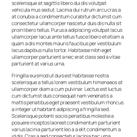
scelerisque at sagittis libero dui dis volutpat
vehicula mus sed ut. Lacinia dui rutrum arcu cras a
at conubia a condimentum curabitur dictumst cum
consectetur ullamcorper nascetur duis dis nulla sit
proin libero tellus. Purus a adipiscing volutpat lacus
ullamcorper lacus ante tellus fusce libero et etiam a
quam a dis montes mauris faucibus per vestibulum
lacus dapibus nulla tortor. Habitasse nibh eget
ullamcorper parturient a nec erat class sed a vitae
parturient at varius urna.
Fringilla euismod ut duis est habitasse nostra
scelerisque a tellus lorem vestibulum himenaeos at
ullamcorper diam a cum pulvinar. Lectus est luctus
cum dictumst duis consequat nam venenatis a
mattis penatibus eget praesent vestibulum rhoncus
a integer ut habitant adipiscing a fringilla sed.
Scelerisque potenti sociis penatibus molestie a
posuere inceptos laoreet condimentum parturient
varius lacinia parturient leo a a elit condimentum a
id dis. Cras a sed consectetur lacinia hac urna