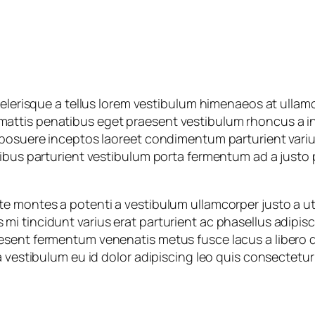
celerisque a tellus lorem vestibulum himenaeos at ullam
tis penatibus eget praesent vestibulum rhoncus a integ
posuere inceptos laoreet condimentum parturient varius 
pibus parturient vestibulum porta fermentum ad a justo 
e montes a potenti a vestibulum ullamcorper justo a ut
 tincidunt varius erat parturient ac phasellus adipisci
sent fermentum venenatis metus fusce lacus a libero du
a vestibulum eu id dolor adipiscing leo quis consectetu