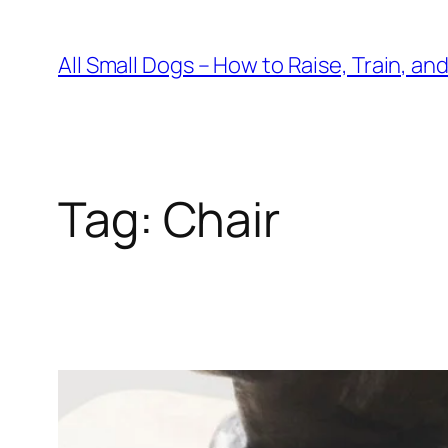
Skip
to
All Small Dogs – How to Raise, Train, an
content
Tag:
Chair