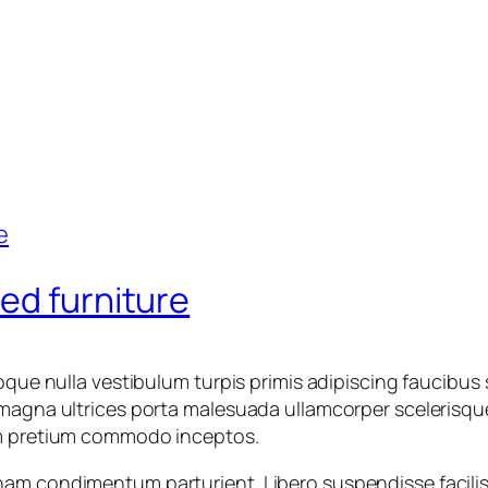
ed furniture
oque nulla vestibulum turpis primis adipiscing faucibus s
 magna ultrices porta malesuada ullamcorper scelerisque
lum pretium commodo inceptos.
am condimentum parturient. Libero suspendisse facilisis