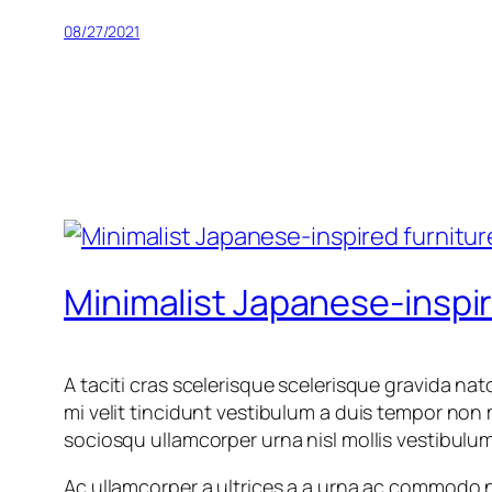
08/27/2021
Minimalist Japanese-inspir
A taciti cras scelerisque scelerisque gravida nat
mi velit tincidunt vestibulum a duis tempor non
sociosqu ullamcorper urna nisl mollis vestibu
Ac ullamcorper a ultrices a a urna ac commodo n