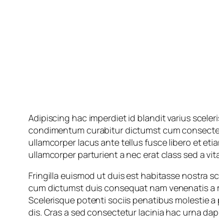
Adipiscing hac imperdiet id blandit varius sceler
condimentum curabitur dictumst cum consectetur 
ullamcorper lacus ante tellus fusce libero et et
ullamcorper parturient a nec erat class sed a vita
Fringilla euismod ut duis est habitasse nostra s
cum dictumst duis consequat nam venenatis a mat
Scelerisque potenti sociis penatibus molestie a 
dis. Cras a sed consectetur lacinia hac urna da