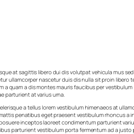
isque at sagittis libero dui dis volutpat vehicula mus sed
ullamcorper nascetur duis dis nulla sit proin libero te
iam a quam a dis montes mauris faucibus per vestibulum 
e parturient at varius urna.
celerisque a tellus lorem vestibulum himenaeos at ullam
tis penatibus eget praesent vestibulum rhoncus a integ
posuere inceptos laoreet condimentum parturient varius 
pibus parturient vestibulum porta fermentum ad a justo 