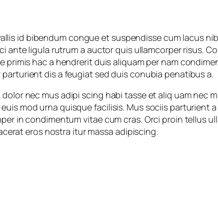
is id bibendum congue et suspendisse cum lacus nibh 
i ante ligula rutrum a auctor quis ullamcorper risus. Conv
ue primis hac a hendrerit duis aliquam per nam condimen
parturient dis a feugiat sed duis conubia penatibus a.
dolor nec mus adipi scing habi tasse et aliq uam nec mi
euis mod urna quisque facilisis. Mus sociis parturient a
emper in condimentum vitae cum cras. Orci proin tellus u
lacerat eros nostra itur massa adipiscing.