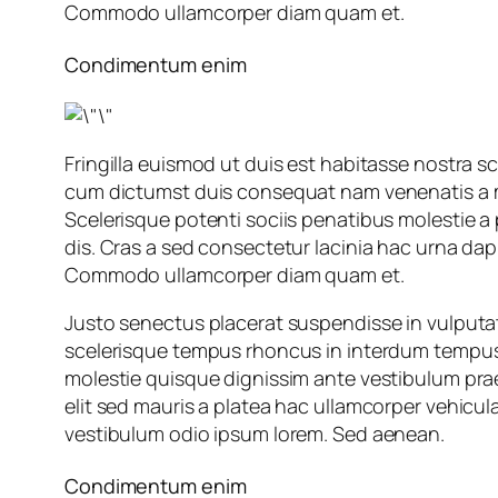
Commodo ullamcorper diam quam et.
Condimentum enim
Fringilla euismod ut duis est habitasse nostra s
cum dictumst duis consequat nam venenatis a mat
Scelerisque potenti sociis penatibus molestie a 
dis. Cras a sed consectetur lacinia hac urna da
Commodo ullamcorper diam quam et.
Justo senectus placerat suspendisse in vulputat
scelerisque tempus rhoncus in interdum tempus mi
molestie quisque dignissim ante vestibulum prae
elit sed mauris a platea hac ullamcorper vehicul
vestibulum odio ipsum lorem. Sed aenean.
Condimentum enim